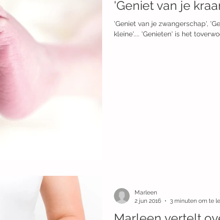
'Geniet van je kraa
'Geniet van je zwangerschap', 'Geniet van je ver
kleine'.... 'Genieten' is het toverwo
Marleen
2 jun 2016
3 minuten om te l
Marleen vertelt ov