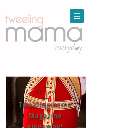
Acties
Tweelingmama
Magazine
giveaway!