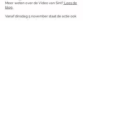
Meer weten over de Video van Sint?
Lees de
blog.
Vanaf dinsdag 5 november staat de actie ook
op social media en kan je meedoen op onze
Facebookpagina of Instagram.
Tweelingmama Magazine in jouw
mailbox? Meld je gratis aan!
Ja! Stuur mij gratis Tweelingmama Inspiratie