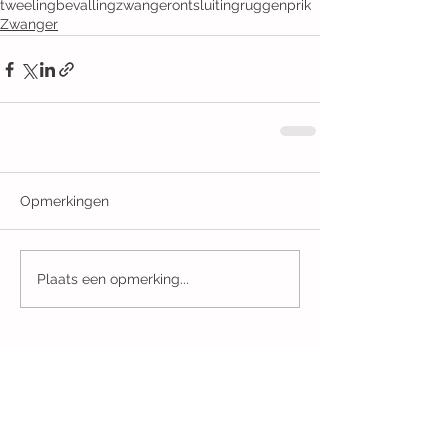
tweeling
bevalling
zwanger
ontsluiting
ruggenprik
Zwanger
Opmerkingen
Plaats een opmerking...
Recent Posts
Mens, erger je niet