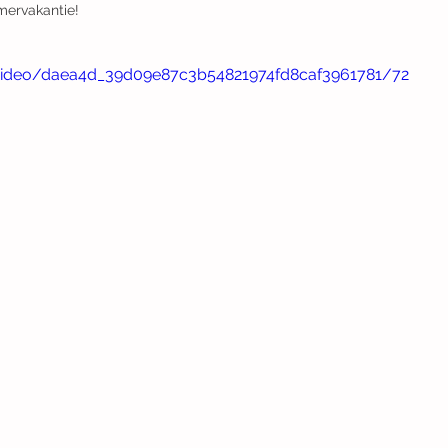
mervakantie! 
m/video/daea4d_39d09e87c3b54821974fd8caf3961781/72