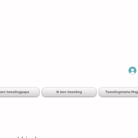
 ben tweelingpapa
Ik ben tweeling
Tweelingmama Mag