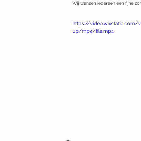
Wij wensen iedereen een fijne zo
https://video.wixstatic.co
0p/mp4/file.mp4