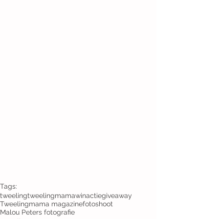
Tags:
tweeling
tweelingmama
winactie
giveaway
Tweelingmama magazine
fotoshoot
Malou Peters fotografie