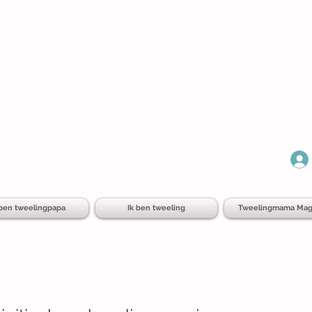
 ben tweelingpapa
Ik ben tweeling
Tweelingmama Mag