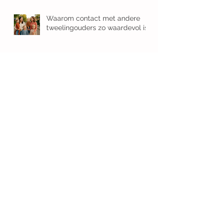
Waarom contact met andere
tweelingouders zo waardevol is
Archive
mei 2026
(1)
1 post
maart 2026
(1)
1 post
januari 2026
(1)
1 post
november 2025
(1)
1 post
oktober 2025
(1)
1 post
september 2025
(1)
1 post
augustus 2025
(1)
1 post
juli 2025
(1)
1 post
mei 2025
(3)
3 posts
januari 2025
(8)
8 posts
december 2024
(5)
5 posts
november 2024
(6)
6 posts