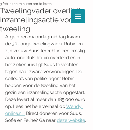
3 feb 2021
1 minuten om te lezen
Tweelingvader overlijdt:
inzamelingsactie voor
tweeling
Afgelopen maandagmiddag kwam 
de 30-jarige tweelingvader Robin en 
zijn vrouw Suus terecht in een ernstig 
auto-ongeluk. Robin overleed en in 
het ziekenhuis ligt Suus te vechten 
tegen haar zware verwondingen. De 
collega’s van politie-agent Robin 
hebben voor de tweeling van het 
gezin een inzamelingsactie opgestart. 
Deze levert al meer dan 185.000 euro 
op. Lees het hele verhaal op 
Wendy 
online.nl. 
 Direct doneren voor Suus, 
Sofie en Feline? Ga naar 
deze website
. 