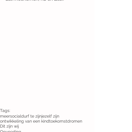
Tags:
meersocial
durf te zijn
jezelf zijn
ontwikkeling van een kind
toekomstdromen
Dit zijn wij
Opvoeding