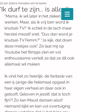
27 jan 2020
2 minuten om te lezen
'Ik durf te zijn... is alles!'
"Mama, ik wil later in het ziekenhuis 
werken. Maar, als ik vrij ben word ik 
knutsel-TV!" Ik schiet in de lach maar 
herstel mezelf snel: "Dus dan word je 
knutsel-TV Femm?" "Ja kijk, dat doen 
deze meisjes ook." Ze laat mij op 
Youtube het filmpje zien en vol 
enthousiasme vertelt ze dat ze dit ook 
allemaal wil maken.
Ik vind het zo heerlijk, de fantasie van 
een 5-jarige die helemaal opgaat in 
haar eigen verhaal en daar ook in 
gelooft. Geloven in jezelf, dat is toch 
fijn?! Zo kan Maud dansen alsof 
niemand kijkt en kan vol overtuiging 