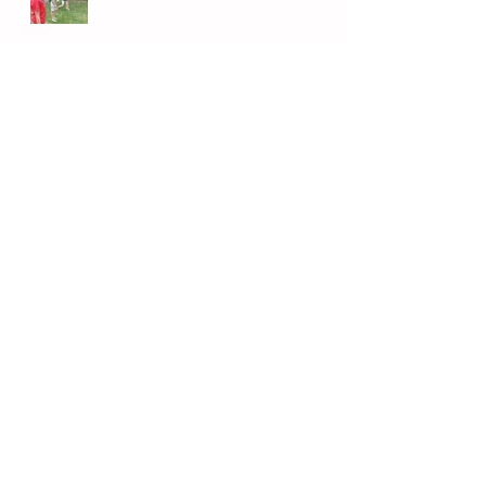
Van toeten noch blazen
Draagmoeder van een tweeling:
'We schrokken ons een hoedje!'
De ballen!