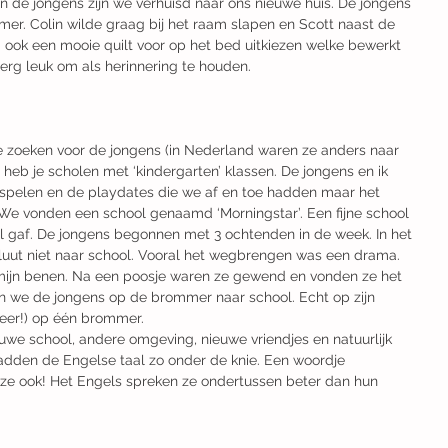
n de jongens zijn we verhuisd naar ons nieuwe huis. De jongens 
mer. Colin wilde graag bij het raam slapen en Scott naast de 
 ook een mooie quilt voor op het bed uitkiezen welke bewerkt 
erg leuk om als herinnering te houden.
te zoeken voor de jongens (in Nederland waren ze anders naar 
heb je scholen met ‘kindergarten’ klassen. De jongens en ik 
 spelen en de playdates die we af en toe hadden maar het 
 We vonden een school genaamd ‘Morningstar’. Een fijne school 
l gaf. De jongens begonnen met 3 ochtenden in de week. In het 
luut niet naar school. Vooral het wegbrengen was een drama. 
mijn benen. Na een poosje waren ze gewend en vonden ze het 
n we de jongens op de brommer naar school. Echt op zijn 
meer!) op één brommer.
ieuwe school, andere omgeving, nieuwe vriendjes en natuurlijk 
hadden de Engelse taal zo onder de knie. Een woordje 
ze ook! Het Engels spreken ze ondertussen beter dan hun 