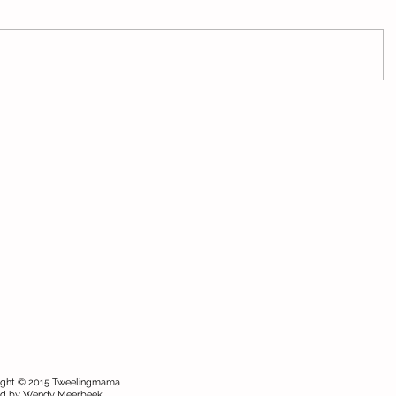
ight © 2015 Tweelingmama
ed by Wendy Meerbeek