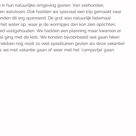
n in hun natuurlijke omgeving gezien. Van zeehonden, 
orten walvissen. Ook hadden we speciaal een trip gemaakt naar 
den dit erg spannend. De grot was natuurlijk helemaal 
 het water op, waar je de wormpjes dan kon zien oplichten. 
goed vastgehouden. We hadden een planning maar kwamen er 
maal ging met de kids. We konden bijvoorbeeld wel gaan hiken 
hebben nog nooit zo veel speeltuinen gezien als deze vakantie! 
s we met vakantie gaan of weer met het ‘campertje’ gaan.