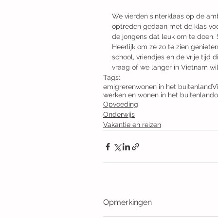
We vierden sinterklaas op de am
optreden gedaan met de klas voor
de jongens dat leuk om te doen. S
Heerlijk om ze zo te zien genieten
school, vriendjes en de vrije ti
vraag of we langer in Vietnam wild
Tags:
emigreren
wonen in het buitenland
V
werken en wonen in het buitenland
o
Opvoeding
Onderwijs
Vakantie en reizen
Opmerkingen