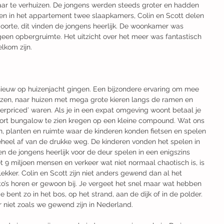
aar te verhuizen. De jongens werden steeds groter en hadden 
n in het appartement twee slaapkamers, Colin en Scott delen 
orte, dit vinden de jongens heerlijk. De woonkamer was 
geen opbergruimte. Het uitzicht over het meer was fantastisch 
lkom zijn.
ieuw op huizenjacht gingen. Een bijzondere ervaring om mee 
en, naar huizen met mega grote kieren langs de ramen en 
erpriced’ waren. Als je in een expat omgeving woont betaal je 
oort bungalow te zien kregen op een kleine compound. Wat ons 
n, planten en ruimte waar de kinderen konden fietsen en spelen 
eheel af van de drukke weg. De kinderen vonden het spelen in 
n de jongens heerlijk voor de deur spelen in een enigszins 
 9 miljoen mensen en verkeer wat niet normaal chaotisch is, is 
lekker. Colin en Scott zijn niet anders gewend dan al het 
o’s horen er gewoon bij. Je vergeet het snel maar wat hebben 
bent zo in het bos, op het strand, aan de dijk of in de polder. 
r niet zoals we gewend zijn in Nederland.