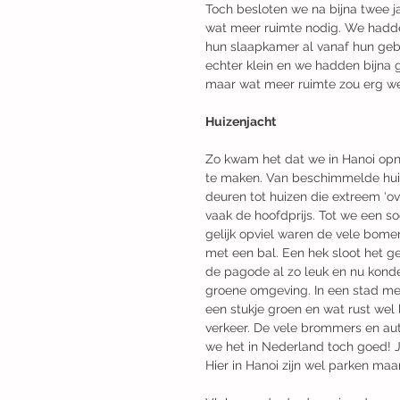
Toch besloten we na bijna twee j
wat meer ruimte nodig. We hadde
hun slaapkamer al vanaf hun gebo
echter klein en we hadden bijna 
maar wat meer ruimte zou erg we
Huizenjacht 
Zo kwam het dat we in Hanoi opn
te maken. Van beschimmelde huiz
deuren tot huizen die extreem ‘ov
vaak de hoofdprijs. Tot we een s
gelijk opviel waren de vele bome
met een bal. Een hek sloot het g
de pagode al zo leuk en nu konde
groene omgeving. In een stad met
een stukje groen en wat rust wel 
verkeer. De vele brommers en aut
we het in Nederland toch goed! Je 
Hier in Hanoi zijn wel parken maa