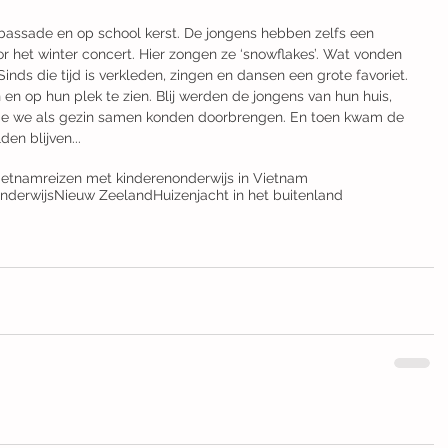
bassade en op school kerst. De jongens hebben zelfs een 
 het winter concert. Hier zongen ze ‘snowflakes’. Wat vonden 
inds die tijd is verkleden, zingen en dansen een grote favoriet. 
 en op hun plek te zien. Blij werden de jongens van hun huis, 
jd die we als gezin samen konden doorbrengen. En toen kwam de 
en blijven...
ietnam
reizen met kinderen
onderwijs in Vietnam
nderwijs
Nieuw Zeeland
Huizenjacht in het buitenland