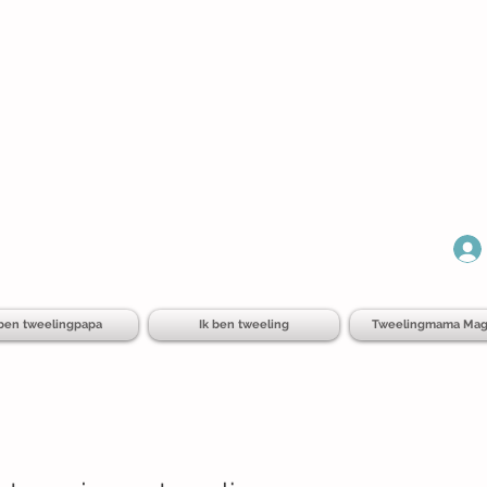
 ben tweelingpapa
Ik ben tweeling
Tweelingmama Mag