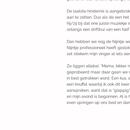
De laatste hindernis is aangebrok
aan te zetten. Dus als de een he
hij/zij bij dat ene juiste muziek
onlangs een driftbui van een half
Dan hebben we nog de Nijntje we
Nijntje professioneel heeft gesl
zet stiekem mijn vinger al iets ee
Ze liggen allebei. “Mama, kikker n
geprobeerd maar daar gaan we niet
in bed getrokken word. Een kus, ee
een knuffel waarbij ik ook dit keer
aanspreken, want dat is “glappig”.
en mijn avond is begonnen. ​Al is
even springen op ons bed en dan l