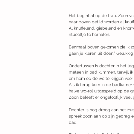
Het begint al op de trap. Zoon vra
naar boven getild worden al knuff
Al knuffelend, giebelend en knor
ritueeltje te herhalen.​
Eenmaal boven gekomen zie ik zo
gaan je kleren uit doen.” Gelukki
Ondertussen is dochter in het leg
meteen in bad klimmen, terwijl ik
om hem op de wc te krijgen voor z
Als ik terug kom in de badkamer (
halve wc-rol uitgespreid op de gr
Zoon beleeft er ongelooflijk veel
Dochter is nog droog aan het zwem
spreek zoon aan op zijn gedrag en
bad. ​