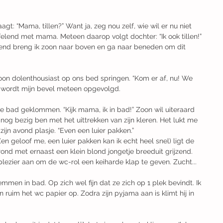
agt: “Mama, tillen?” Want ja, zeg nou zelf, wie wil er nu niet 
elend met mama. Meteen daarop volgt dochter: “Ik ook tillen!” 
rend breng ik zoon naar boven en ga naar beneden om dit 
on dolenthousiast op ons bed springen. “Kom er af, nu! We 
g wordt mijn bevel meteen opgevolgd. ​
e bad geklommen. “Kijk mama, ik in bad!” Zoon wil uiteraard 
 nog bezig ben met het uittrekken van zijn kleren. Het lukt me 
ijn avond plasje. “Even een luier pakken.”
en geloof me, een luier pakken kan ik echt heel snel) ligt de 
ond met ernaast een klein blond jongetje breeduit grijzend. 
 plezier aan om de wc-rol een keiharde klap te geven. Zucht...
men in bad. Op zich wel fijn dat ze zich op 1 plek bevindt. Ik 
 ruim het wc papier op. Zodra zijn pyjama aan is klimt hij in 