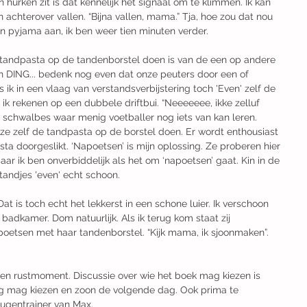
jn hurken zit is dat kennelijk het signaal om te klimmen. Ik kan 
chterover vallen. “Bijna vallen, mama.” Tja, hoe zou dat nou 
en pyjama aan, ik ben weer tien minuten verder. ​
 tandpasta op de tandenborstel doen is van de een op andere 
 DING... bedenk nog even dat onze peuters door een of 
 ik in een vlaag van verstandsverbijstering toch 'Even' zelf de 
ik rekenen op een dubbele driftbui. “Neeeeeee, ikke zelluf 
schwalbes waar menig voetballer nog iets van kan leren. 
 ze zelf de tandpasta op de borstel doen. Er wordt enthousiast 
a doorgeslikt. ‘Napoetsen’ is mijn oplossing. Ze proberen hier 
ar ik ben onverbiddelijk als het om ‘napoetsen’ gaat. Kin in de 
andjes 'even' echt schoon. ​
at is toch echt het lekkerst in een schone luier. Ik verschoon 
 badkamer. Dom natuurlijk. Als ik terug kom staat zij 
oetsen met haar tandenborstel. “Kijk mama, ik sjoonmaken”. 
een rustmoment. Discussie over wie het boek mag kiezen is 
g mag kiezen en zoon de volgende dag. Ook prima te 
ugentrainer van Max. ​