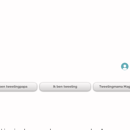
 ben tweelingpapa
Ik ben tweeling
Tweelingmama Mag