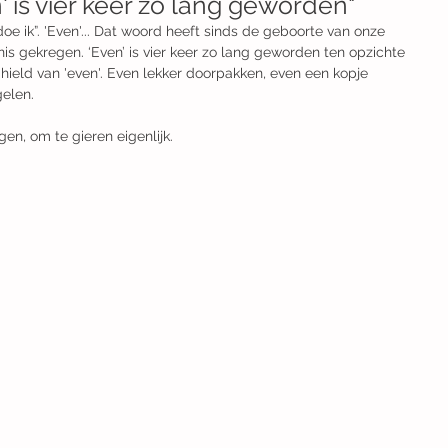
' is vier keer zo lang geworden"
 doe ik”. 'Even'... Dat woord heeft sinds de geboorte van onze 
s gekregen. ‘Even’ is vier keer zo lang geworden ten opzichte 
 hield van 'even'. Even lekker doorpakken, even een kopje 
len. ​
n, om te gieren eigenlijk. ​