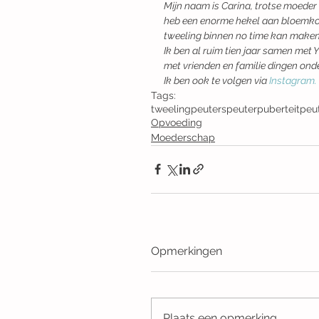
Mijn naam is Carina, trotse moeder v
heb een enorme hekel aan bloemkool
tweeling binnen no time kan maken
Ik ben al ruim tien jaar samen met 
met vrienden en familie dingen ond
Ik ben ook te volgen via 
Instagram.
Tags:
tweeling
peuters
peuterpuberteit
peu
Opvoeding
Moederschap
Opmerkingen
Plaats een opmerking...