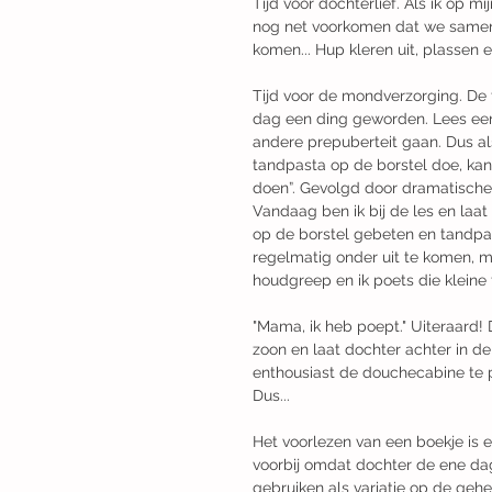
Tijd voor dochterlief. Als ik op mi
nog net voorkomen dat we samen a
komen... ​Hup kleren uit, plassen 
Tijd voor de mondverzorging. De
dag een ding geworden. Lees een
andere prepuberteit gaan. Dus als
tandpasta op de borstel doe, kan 
doen”. Gevolgd door dramatische 
Vandaag ben ik bij de les en laat
op de borstel gebeten en tandpast
regelmatig onder uit te komen, ma
houdgreep en ik poets die kleine t
"Mama, ik heb poept." Uiteraard! D
zoon en laat dochter achter in de
enthousiast de douchecabine te p
Dus...​
Het voorlezen van een boekje is 
voorbij omdat dochter de ene da
gebruiken als variatie op de gehe