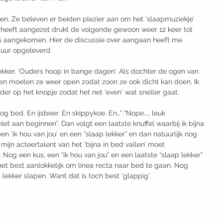
en. Ze beleven er beiden plezier aan om het ‘slaapmuziekje’ 
t heeft aangezet drukt de volgende gewoon weer 12 keer tot 
je is aangekomen. Hier de discussie over aangaan heeft me 
 uur opgeleverd.
kker, ‘Ouders hoop in bange dagen’. Als dochter de ogen van 
oten moeten ze weer open zodat zoon ze ook dicht kan doen. Ik 
rder op het knopje zodat het net 'even' wat sneller gaat. ​
og bed. En ijsbeer. En skippykoe. En…” “Nope..., leuk 
 aan beginnen”. Dan volgt een laatste knuffel waarbij ik bijna 
n 'ik hou van jou' en een “slaap lekker” en dan natuurlijk nog 
 mijn acteertalent van het ‘bijna in bed vallen’ moet 
 Nog een kus, een “ik hou van jou” en een laatste “slaap lekker” 
 het best aanlokkelijk om linea recta naar bed te gaan. Nog 
ekker slapen. Want dat is toch best 'glappig'.  