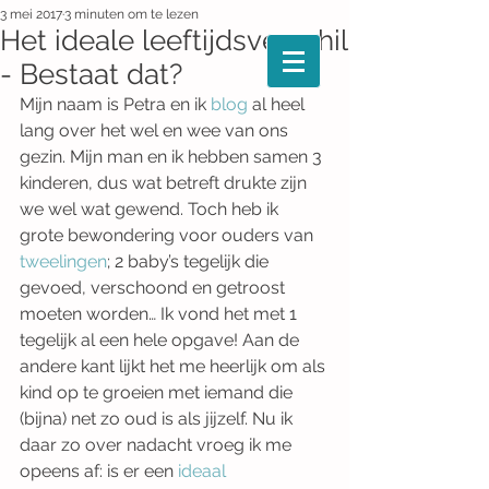
3 mei 2017
3 minuten om te lezen
Het ideale leeftijdsverschil
- Bestaat dat?
Mijn naam is Petra en ik 
blog
 al heel 
lang over het wel en wee van ons 
gezin. Mijn man en ik hebben samen 3 
kinderen, dus wat betreft drukte zijn 
we wel wat gewend. Toch heb ik 
grote bewondering voor ouders van
tweelingen
; 2 baby’s tegelijk die 
gevoed, verschoond en getroost 
moeten worden… Ik vond het met 1 
tegelijk al een hele opgave! Aan de 
andere kant lijkt het me heerlijk om als 
kind op te groeien met iemand die 
(bijna) net zo oud is als jijzelf. Nu ik 
daar zo over nadacht vroeg ik me 
opeens af: is er een 
ideaal 