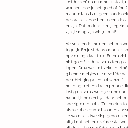
'ontdekken' op nummer 1 staat, m
wanneer doe je het goed of fout?
maar helaas is er geen handboek
bestaat als 'Hoe ben ik een ideaal
er zijn! Dat bedenk ik mij regelma
zijn, je mag zijn wie je bent!'
Verschillende meiden hebben we z
tegelijk. En juist daarom ben ik s
opvoeding, daar trekt Femm zich 
niet goed? Ik denk soms terug aan
lagen. Druk was het zeker met 16
gillende meisjes die dezelfde bal
ben. Het ging allemaal vanzelf... 
het mag niet en daarin probeer ik
lastig en soms word je er ook be
natuurlijk ook en tsja, daar hebb
speelgoed maal 2. Ze moeten toch 
als we alles dubbel zouden aanscha
Je wordt als tweeling geboren en
altijd dat het leuk is (meestal wel
uit de kast en geef deze aan be