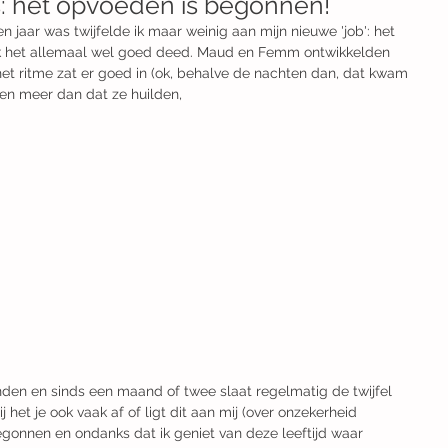
s: het opvoeden is begonnen!
 jaar was twijfelde ik maar weinig aan mijn nieuwe 'job': het 
ik het allemaal wel goed deed. Maud en Femm ontwikkelden 
het ritme zat er goed in (ok, behalve de nachten dan, dat kwam 
ten meer dan dat ze huilden,
nden en sinds een maand of twee slaat regelmatig de twijfel 
j het je ook vaak af of ligt dit aan mij (over onzekerheid 
egonnen en ondanks dat ik geniet van deze leeftijd waar 