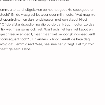
Femm, uiteraard, uitgekeken op het net gepakte speelgoed en 
tocht'. En de vraag schiet weer door mijn hoofd: 'Wat mag wel 
st opentrekken en dan rondsjouwen met een stapel Nicci 
t? Of de afstandsbediening die op de bank ligt, moeten ze daar 
enlijk wel maar soms ook niet. Want ach, het kan niet kapot en 
n geschreeuw en gegil, maar maar wel behoorlijk inconsequent! 
ok consequent toch? ;) En anders ik hoor mezelf de hele dag 
evolg dat Femm direct 'Nee, nee, nee' terug zegt. Het zijn zo'n 
 heeft geleerd. Oeps!