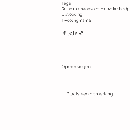
Tags:
Relax mama
opvoeden
onzekerheid
g
Opvoeding
Tweelingmama
Opmerkingen
Plaats een opmerking...