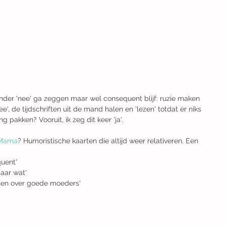
inder 'nee' ga zeggen maar wel consequent blijf: ruzie maken 
e', de tijdschriften uit de mand halen en 'lezen' totdat er niks 
g pakken? Vooruit, ik zeg dit keer 'ja'.
 Mama
? Humoristische kaarten die altijd weer relativeren. Een 
quent'
aar wat'
eten over goede moeders'