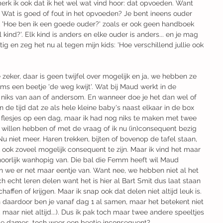
erk ik ook dat ik het wel wat vind hoor: dat opvoeden. Want 
 Wat is goed of fout in het opvoeden? Je bent ineens ouder 
 'Hoe ben ik een goede ouder?' zoals er ook geen handboek 
 kind?'. Elk kind is anders en elke ouder is anders... en je mag 
tig en zeg het nu al tegen mijn kids: 'Hoe verschillend jullie ook 
eker, daar is geen twijfel over mogelijk en ja, we hebben ze 
oms een beetje 'de weg kwijt'. Wat bij Maud werkt in de 
niks van aan of andersom. En wanneer doe je het dan wel of 
 de tijd dat ze als hele kleine baby's naast elkaar in de box 
 flesjes op een dag, maar ik had nog niks te maken met twee 
 willen hebben of met de vraag of ik nu (in)consequent bezig 
Nu niet meer. Haren trekken, bijten of bovenop de tafel staan, 
 ook zoveel mogelijk consequent te zijn. Maar ik vind het maar 
hoorlijk wanhopig van. Die bal die Femm heeft wil Maud 
en we er net maar eentje van. Want nee, we hebben niet al het 
echt leren delen want het is hier al Bart Smit dus laat staan 
ffen of krijgen. Maar ik snap ook dat delen niet altijd leuk is. 
 daardoor ben je vanaf dag 1 al samen, maar het betekent niet 
, maar niet altijd...). Dus ik pak toch maar twee andere speeltjes 
ide dames, toch weer een beetje inconsequent?