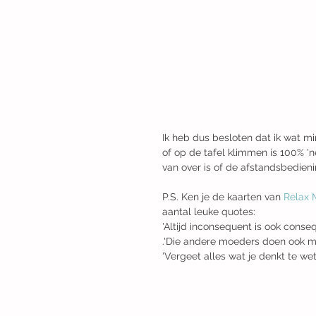
Ik heb dus besloten dat ik wat m
of op de tafel klimmen is 100% 'ne
van over is of de afstandsbedienin
P.S. Ken je de kaarten van 
Relax
aantal leuke quotes:
'Altijd inconsequent is ook conse
.'Die andere moeders doen ook m
'Vergeet alles wat je denkt te w