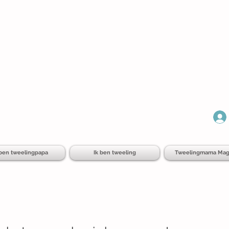
 ben tweelingpapa
Ik ben tweeling
Tweelingmama Mag