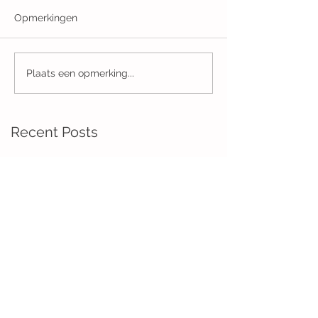
Opmerkingen
Plaats een opmerking...
Recent Posts
Mens, erger je niet
Van toeten noch blazen