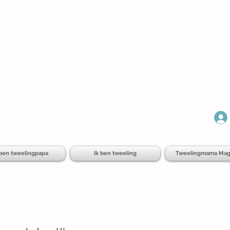
 ben tweelingpapa
Ik ben tweeling
Tweelingmama Mag