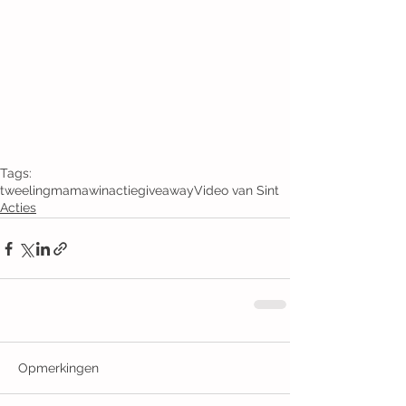
Tags:
tweelingmama
winactie
giveaway
Video van Sint
Acties
Opmerkingen