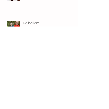
De ballen!
Waarom contact met andere
tweelingouders zo waardevol is
Archive
mei 2026
(1)
1 post
maart 2026
(1)
1 post
januari 2026
(1)
1 post
november 2025
(1)
1 post