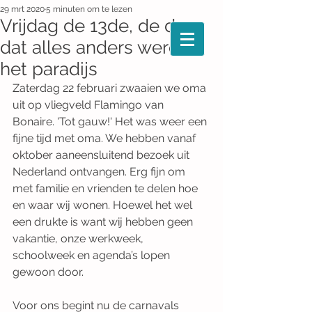
29 mrt 2020
5 minuten om te lezen
Vrijdag de 13de, de dag
dat alles anders werd in
het paradijs
Zaterdag 22 februari zwaaien we oma 
uit op vliegveld Flamingo van 
Bonaire. 'Tot gauw!' Het was weer een 
fijne tijd met oma. We hebben vanaf 
oktober aaneensluitend bezoek uit 
Nederland ontvangen. Erg fijn om 
met familie en vrienden te delen hoe 
en waar wij wonen. Hoewel het wel 
een drukte is want wij hebben geen 
vakantie, onze werkweek, 
schoolweek en agenda’s lopen 
gewoon door.
Voor ons begint nu de carnavals 