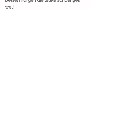
bestel morgen die leuke schoentjes 
wel!
Tags:
tweelingmama
peuterpuberteit
peuter
winkelen
shoppen
Moederschap
Tweelingmama
Opmerkingen
Plaats een opmerking...