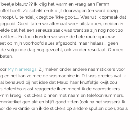
 'beetje blauw'?? Ik krijg het warm en vraag aan Femm 
uffel heeft. Ze schrikt en ik blijf doorvragen (en word bozig 
hoop). Uiteindelijk zegt ze 'Ikke gooit...'. Waaruit ik opmaak dat 
 gegooid. Goed, laten we allemaal weer uitstappen, meiden in 
elde dat het een serieuze zaak was want ze zijn nog nooit zo 
 zitten... En toen konden we weer de hele route opnieuw 
eet op mijn voorhoofd alles afgezocht, maar helaas... geen 
ft de volgende dag nog gezocht, ook zonder resultaat. Oproep 
baten. 
oor 
My Nametags
. Zij maken onder andere naamstickers voor 
ng en het kan zo mee de wasmachine in. Dit was precies wat ik 
al benauwd bij het idee dat Maud haar knuffeltje kwijt zou 
 dus dolenthousiast reageerde ik en mocht ik de naamstickers 
emm kreeg ik stickers binnen met naam en telefoonnummers. 
erketiket geplakt en blijft goed zitten (ook na het wassen). Ik 
or de vakantie kan ik de stickers op andere spullen doen, zoals 