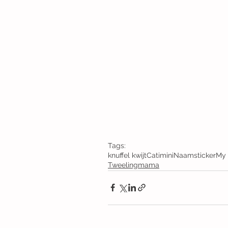
Tags:
knuffel kwijt
Catimini
Naamsticker
My
Tweelingmama