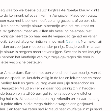
ag waarop we 'beetje blauw' kwijtraakte. 'Beetje blauw' klinkt 
ette de konijnenknuffel van Femm. Aangezien Maud een blauw 
en roze met bloemen, heeft ze lang gezocht of ze ook iets 
klein paars (beetje blauw) bloemetje was het resultaat en 
uw' geboren (maar we willen als tweeling helemaal niet 
it konijntje heeft ze op haar eerste verjaardag gehad en vanaf 
ijk. Een schattig konijntje van het merk 
Catimini
. Nu maken zij 
 dan ook elk jaar met een ander printje. Dus, je voelt 'm al aan 
je blauw' is nergens meer te verkrijgen. Sowieso is het konijntje 
 hebben het knuffeltje van mijn zusje gekregen die toen in 
je ze wel online bestellen.
ar Amsterdam. Samen met een vriendin en haar zoontje van 10 
de speeltuin. Knuffels veilig in de tas en lekker spelen maar. 
verliep leuk en gezellig. Nog even een ijsje tussendoor en 
o. Aangezien Maud en Femm daar nog weinig zin in hadden 
rtussen bijna 18.00 uur, gaf ik hen allebei de knuffel en 
ng het mis. Al kletsend liepen mijn vriendin en ik naar richting 
Ik pakte alles in (die mega dubbele wagen erin gesjouwd, 
en...) en toen we zaten had ik Maud haar knuffeltje in mijn hand 