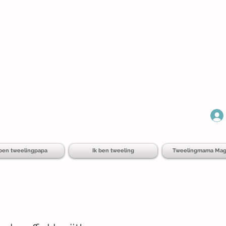
 ben tweelingpapa
Ik ben tweeling
Tweelingmama Mag