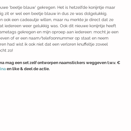
e 'beetje blauw' gekregen. Het is hetzelfde konijntje maar 
g zit er wel een beetje blauw in dus ze was dolgelukkig. 
ook een cadeautje willen, maar nu merkte je direct dat ze 
dat iedereen weer gelukkig was. Ook dit nieuwe konijntje heeft 
ametags gekregen en mijn oproep aan iedereen: mocht je een 
eck even of er een naam/telefoonnummer op staat en neem 
ren had wist ik ook niet dat een verloren knuffeltje zoveel 
cht zo!
ma mag een set zelf ontworpen naamstickers weggeven t.w.v. € 
ina
 en like & deel de actie. 