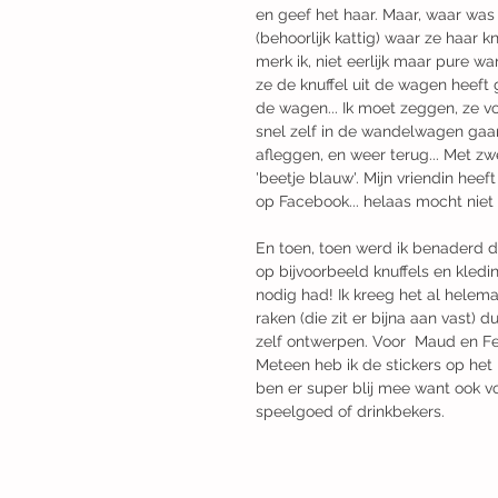
en geef het haar. Maar, waar was
(behoorlijk kattig) waar ze haar kn
merk ik, niet eerlijk maar pure wan
ze de knuffel uit de wagen heeft
de wagen... Ik moet zeggen, ze vo
snel zelf in de wandelwagen gaan
afleggen, en weer terug... Met zw
'beetje blauw'. Mijn vriendin hee
op Facebook... helaas mocht niet 
En toen, toen werd ik benaderd d
op bijvoorbeeld knuffels en kledi
nodig had! Ik kreeg het al helema
raken (die zit er bijna aan vast)
zelf ontwerpen. Voor  Maud en F
Meteen heb ik de stickers op het m
ben er super blij mee want ook vo
speelgoed of drinkbekers. 