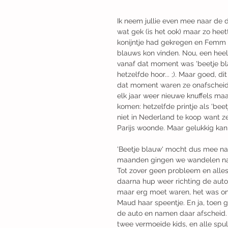
Ik neem jullie even mee naar de d
wat gek (is het ook) maar zo he
konijntje had gekregen en Femm e
blauws kon vinden. Nou, een heel 
vanaf dat moment was 'beetje bla
hetzelfde hoor... ;). Maar goed, d
dat moment waren ze onafscheidel
elk jaar weer nieuwe knuffels maar
komen: hetzelfde printje als 'beet
niet in Nederland te koop want ze
Parijs woonde. Maar gelukkig kan 
'Beetje blauw' mocht dus mee na
maanden gingen we wandelen naar 
Tot zover geen probleem en alles 
daarna hup weer richting de aut
maar erg moet waren, het was onde
Maud haar speentje. En ja, toen gi
de auto en namen daar afscheid. 
twee vermoeide kids, en alle spull