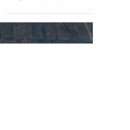
Wendy Meerbeek
13 jan 2025
1 minuten om te lezen
Samen slapen of apart?
Tweeling: samen slapen of apart?