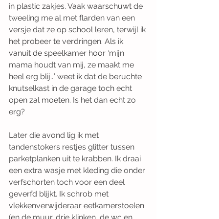
in plastic zakjes. Vaak waarschuwt de 
tweeling me al met flarden van een 
versje dat ze op school leren, terwijl ik 
het probeer te verdringen. Als ik 
vanuit de speelkamer hoor ‘mijn 
mama houdt van mij, ze maakt me 
heel erg blij...’ weet ik dat de beruchte 
knutselkast in de garage toch echt 
open zal moeten. Is het dan echt zo 
erg? 
Later die avond lig ik met 
tandenstokers restjes glitter tussen 
parketplanken uit te krabben. Ik draai 
een extra wasje met kleding die onder 
verfschorten toch voor een deel 
geverfd blijkt. Ik schrob met 
vlekkenverwijderaar eetkamerstoelen 
(en de muur, drie klinken, de wc en 