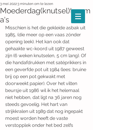
3 mei 2022
3 minuten om te lezen
Moederdag(knutsel)traum
a's
Misschien is het die gekleide asbak uit 
1985, (die meer op een vaas zónder 
opening leek). Het kan ook dat 
gehaakte wc-koord uit 1987 geweest 
zijn (6 weken knutselen, 5 cm lang). Of 
die handafdrukken met satéprikkers in 
een geverfde pot uit 1984 (lees: bruine 
brij op een pot gekwakt met 
doorweekt papier). Over het vilten 
beursje uit 1986 wil ik het helemaal 
niet hebben, dat ligt na 36 jaren nog 
steeds gevoelig. Het hart van 
strijkkralen uit 1989 dat nog ingepakt 
moest worden heeft de vaste 
verstopplek onder het bed zelfs 