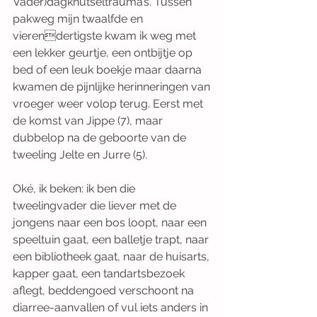
Vader)dagknutseltrauma’s. Tussen 
pakweg mijn twaalfde en 
vierendertigste kwam ik weg met 
een lekker geurtje, een ontbijtje op 
bed of een leuk boekje maar daarna 
kwamen de pijnlijke herinneringen van 
vroeger weer volop terug. Eerst met 
de komst van Jippe (7), maar 
dubbelop na de geboorte van de 
tweeling Jelte en Jurre (5).
Oké, ik beken: ik ben die 
tweelingvader die liever met de 
jongens naar een bos loopt, naar een 
speeltuin gaat, een balletje trapt, naar 
een bibliotheek gaat, naar de huisarts, 
kapper gaat, een tandartsbezoek 
aflegt, beddengoed verschoont na 
diarree-aanvallen of vul iets anders in 