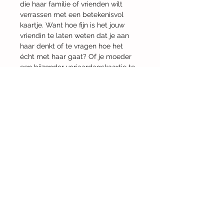
die haar familie of vrienden wilt 
verrassen met een betekenisvol 
kaartje. Want hoe fijn is het jouw 
vriendin te laten weten dat je aan 
haar denkt of te vragen hoe het 
écht met haar gaat? Of je moeder 
een bijzonder verjaardagskaartje te 
sturen? Juist in deze tijd is een echt 
kaartje nóg veel leuker!
PRODUCTGEGEVENS
Dit is ruimte voor productgegevens. 
VERZENDGEGEVENS
Hier kunt u meer gegevens kwijt 
over uw product, zoals de maat, het 
Jouw kaarten worden binnen vijf 
materiaal, gebruiksinstructies 
werkdagen verstuurd en de prijs is 
enzovoort. U kunt er ook schrijven 
inclusief verzendkosten. Kaarten 
waarom dit product zo bijzonder is 
afhalen? Dit is ook mogelijk en je 
en hoe het uw klanten kan helpen.
betaalt dan € 12,50 voor de 
complete kaartenset. Stuur hiervoor 